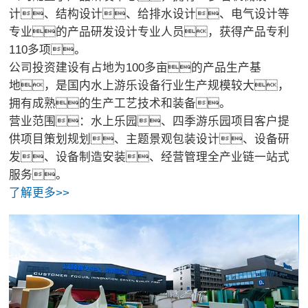
计、结构设计、给排水设计、电气设计等
专业的产品研发设计专业人员，获得产品专利
110多项。
公司投资建设有占地为100多亩的产品生产基
地，是国内水上游乐设备行业生产规模较大，
拥有成熟的生产工艺技术和装备。
营业范围：水上乐园、四季游乐园项目客户提
供项目策划规划、主题景观包装设计、设备研
发、设备制造安装、经营管理全产业链一站式
服务。
了解更多>>