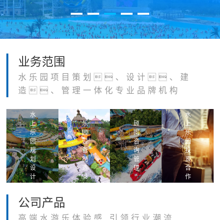
业务范围
水乐园项目策划、设计、建
造、管理一体化专业品牌机构
水
水
上
水
上
乐
顾
上
乐
园
问
乐
园
设
咨
园
规
备
询
投
划
制
管
资
设
造
理
合
计
安
作
装
公司产品
高端水游乐体验感 引领行业潮流