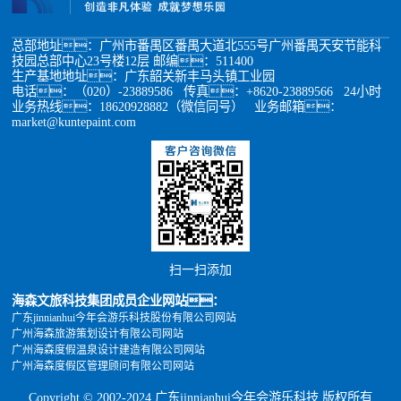
总部地址：广州市番禺区番禺大道北555号广州番禺天安节能科
技园总部中心23号楼12层 邮编：511400
生产基地地址：广东韶关新丰马头镇工业园
电话：（020）-23889586 传真：+8620-23889566 24小时
业务热线：18620928882（微信同号） 业务邮箱：
market@kuntepaint.com
扫一扫添加
海森文旅科技集团成员企业网站：
广东jinnianhui今年会游乐科技股份有限公司网站
广州海森旅游策划设计有限公司网站
广州海森度假温泉设计建造有限公司网站
广州海森度假区管理顾问有限公司网站
Copyright © 2002-2024 广东jinnianhui今年会游乐科技 版权所有