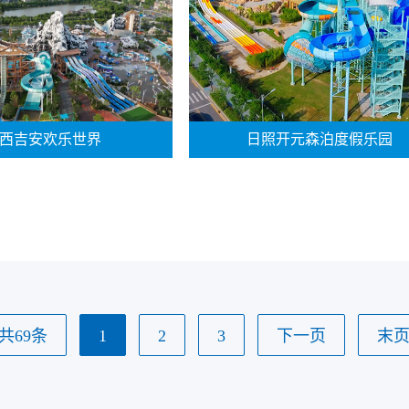
西吉安欢乐世界
日照开元森泊度假乐园
共69条
1
2
3
下一页
末