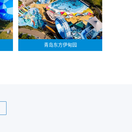
青岛东方伊甸园
页